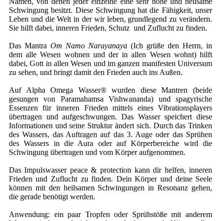
Namen, von denen jeder einzelne eine sehr hohe und heilsame
Schwingung besitzt. Diese Schwingung hat die Fähigkeit, unser
Leben und die Welt in der wir leben, grundlegend zu verändern.
Sie hilft dabei, inneren Frieden, Schutz und Zuflucht zu finden.
Das Mantra
Om Namo Narayanaya
(Ich grüße den Herrn, in
dem alle Wesen wohnen und der in allen Wesen wohnt) hilft
dabei, Gott in allen Wesen und im ganzen manifesten Universum
zu sehen, und bringt damit den Frieden auch ins Außen.
Auf Alpha Omega Wasser® wurden diese Mantren (beide
gesungen von Paramahamsa Vishwananda) und spagyrische
Essenzen für inneren Frieden mittels eines Vibrationsplayers
übertragen und aufgeschwungen. Das Wasser speichert diese
Informationen und seine Struktur ändert sich. Durch das Trinken
des Wassers, das Auftragen auf das 3. Auge oder das Sprühen
des Wassers in die Aura oder auf Körperbereiche wird die
Schwingung übertragen und vom Körper aufgenommen.
Das Impulswasser peace & protection kann dir helfen, inneren
Frieden und Zuflucht zu finden. Dein Körper und deine Seele
können mit den heilsamen Schwingungen in Resonanz gehen,
die gerade benötigt werden.
Anwendung: ein paar Tropfen oder Sprühstöße mit anderem